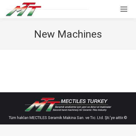
New Machines
Tüm hakları MECTILES Seramik Makina San. ve Tic. Ltd. Şti.'ye aittir.©